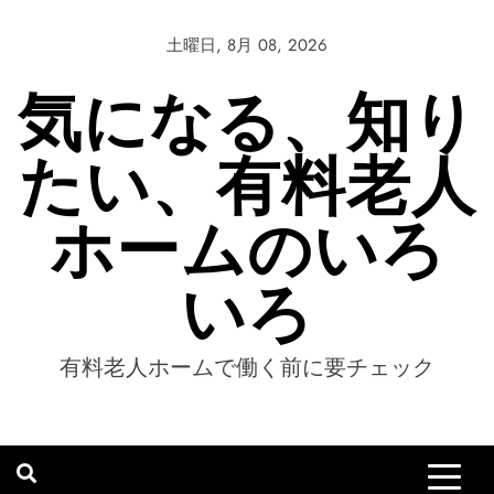
Skip
to
土曜日, 8月 08, 2026
content
気になる、知り
たい、有料老人
ホームのいろ
いろ
有料老人ホームで働く前に要チェック