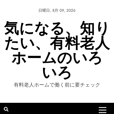
Skip
to
日曜日, 8月 09, 2026
content
気になる、知り
たい、有料老人
ホームのいろ
いろ
有料老人ホームで働く前に要チェック