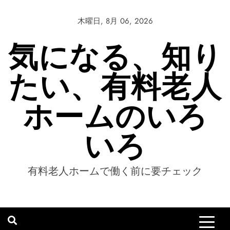
Skip
to
木曜日, 8月 06, 2026
content
気になる、知り
たい、有料老人
ホームのいろ
いろ
有料老人ホームで働く前に要チェック